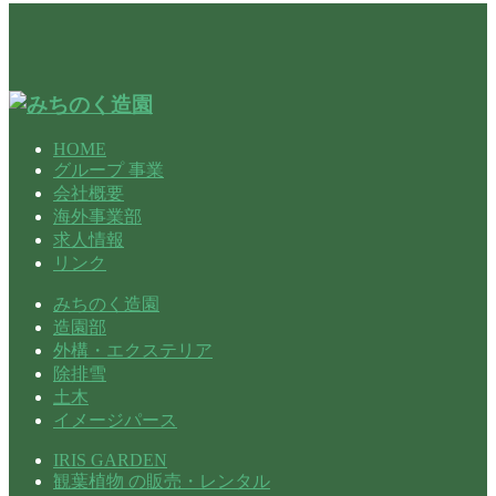
HOME
グループ 事業
会社概要
海外事業部
求人情報
リンク
みちのく造園
造園部
外構・エクステリア
除排雪
土木
イメージパース
IRIS GARDEN
観葉植物 の販売・レンタル