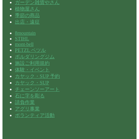
ガーデン雑貨やさん
植物屋さん
季節の商品
出店・遠征
8mountain
STIHL
mont-bell
PETZL ペツル
ボルダリングジム
施設ご利用規約
体験・イベント
カヤック・SUP 予約
カヤック・SUP
チェーンソーアート
石に字を彫る
請負作業
アグリ事業
ボランティア活動