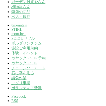
ガーデン雑貨やさん
植物屋さん
季節の商品
出店・遠征
8mountain
STIHL
mont-bell
PETZL ペツル
ボルダリングジム
施設ご利用規約
体験・イベント
カヤック・SUP 予約
カヤック・SUP
チェーンソーアート
石に字を彫る
請負作業
アグリ事業
ボランティア活動
Facebook
RSS