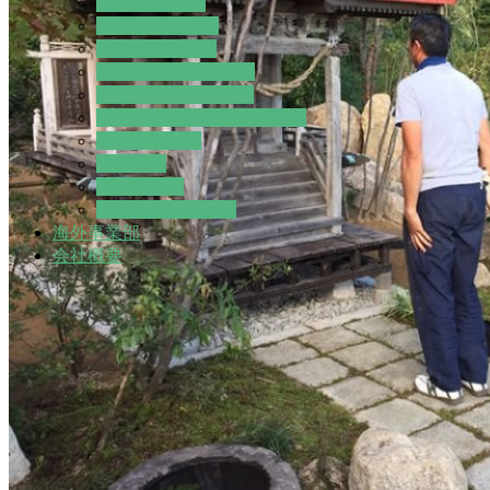
ジム 体験施設
体験・イベント
カヤック・SUP
カヤック・SUP 予約
チェーンソーアート
チェーンソー取扱い講習会
石に字を彫る
請負作業
アグリ事業
ボランティア活動
海外事業部
会社概要