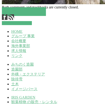
Both comments and trackbacks are currently closed.
お問合せはこちら
お問合せはこちら
HOME
グループ 事業
会社概要
海外事業部
求人情報
リンク
みちのく造園
造園部
外構・エクステリア
除排雪
土木
イメージパース
IRIS GARDEN
観葉植物 の販売・レンタル