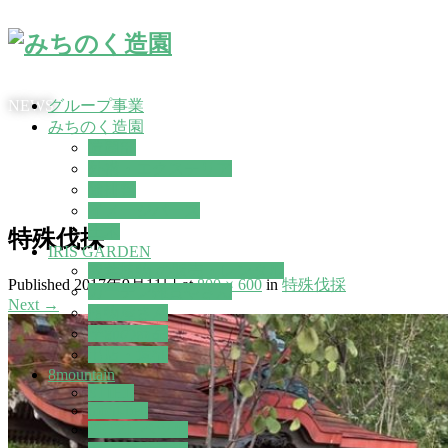
グループ事業
NEWS
みちのく造園
造園部
外構・エクステリア
除排雪
イメージパース
土木
特殊伐採
IRIS GARDEN
観葉植物 の販売・レンタル
Published
2017年9月11日
at
800 × 600
in
特殊伐採
ガーデン雑貨やさん
Next
→
植物屋さん
季節の商品
出店・遠征
8mountain
STIHL
mont-bell
PETZL ペツル