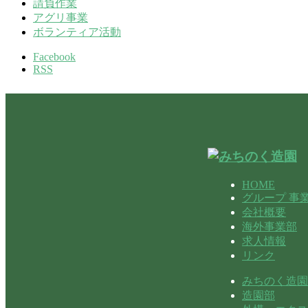
請負作業
アグリ事業
ボランティア活動
Facebook
RSS
HOME
グループ 事
会社概要
海外事業部
求人情報
リンク
みちのく造園
造園部