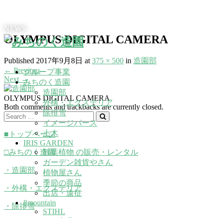
NEWS
OLYMPUS DIGITAL CAMERA
Published
2017年9月8日
at
375 × 500
in
造園部
←
Previous
グループ事業
Next
→
みちのく造園
造園部
OLYMPUS DIGITAL CAMERA
外構・エクステリア
Both comments and trackbacks are currently closed.
除排雪
イメージパース
土木
■トップページ
IRIS GARDEN
□みちのく造園
観葉植物 の販売・レンタル
ガーデン雑貨やさん
・造園部
植物屋さん
季節の商品
・外構・エクステリア
出店・遠征
8mountain
・除排雪
STIHL