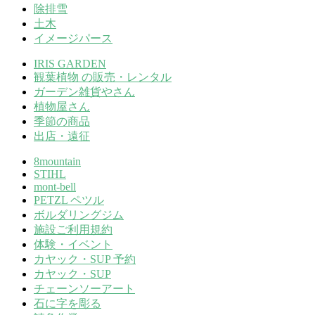
除排雪
土木
イメージパース
IRIS GARDEN
観葉植物 の販売・レンタル
ガーデン雑貨やさん
植物屋さん
季節の商品
出店・遠征
8mountain
STIHL
mont-bell
PETZL ペツル
ボルダリングジム
施設ご利用規約
体験・イベント
カヤック・SUP 予約
カヤック・SUP
チェーンソーアート
石に字を彫る