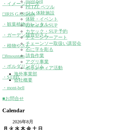
mont-bell
・イメージパース
PETZL ペツル
ジム 体験施設
□IRIS GARDEN
体験・イベント
・観葉植物のレンタル
カヤック・SUP
カヤック・SUP 予約
・ガーデン雑貨やさん
チェーンソーアート
チェーンソー取扱い講習会
・植物やさん
石に字を彫る
請負作業
□8mountain
アグリ事業
・ボルダリングジム
ボランティア活動
海外事業部
・STIHL
会社概要
・mont-bell
■お問合せ
Calendar
2026年8月
月
火
水
木
金
土
日