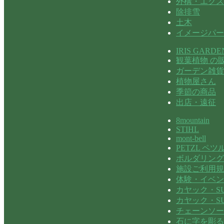
外構・エクス
除排雪
土木
イメージパー
IRIS GARDE
観葉植物 の
ガーデン雑貨
植物屋さん
季節の商品
出店・遠征
8mountain
STIHL
mont-bell
PETZL ペツ
ボルダリング
施設ご利用規
体験・イベン
カヤック・SU
カヤック・S
チェーンソー
石に字を彫る