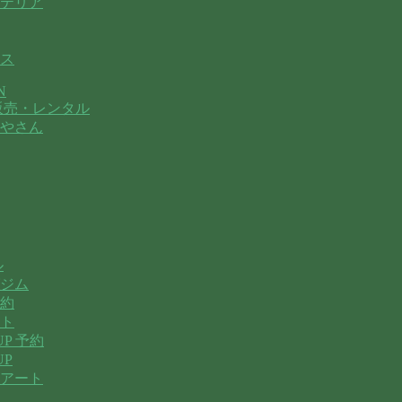
テリア
ス
N
販売・レンタル
やさん
ル
ジム
約
ト
P 予約
UP
アート