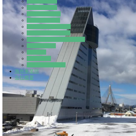
PETZL ペツル
ジム 体験施設
体験・イベント
カヤック・SUP
カヤック・SUP 予約
チェーンソーアート
チェーンソー取扱い講習会
石に字を彫る
請負作業
アグリ事業
ボランティア活動
海外事業部
会社概要