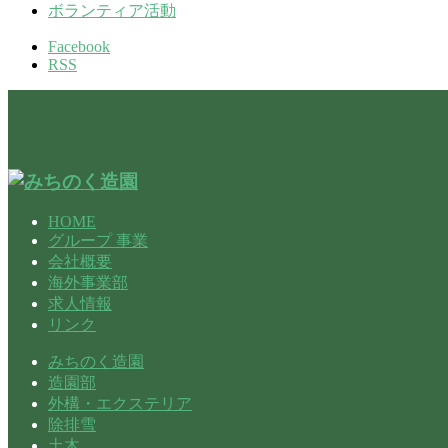
ボランティア活動
Facebook
RSS
HOME
グループ 事業
会社概要
海外事業部
求人情報
リンク
みちのく造園
造園部
外構・エクステリア
除排雪
土木