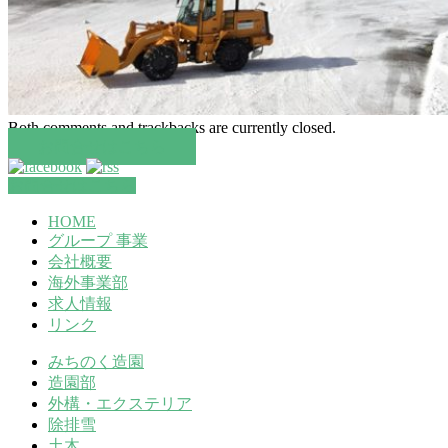
Both comments and trackbacks are currently closed.
お問合せはこちら
お問合せはこちら
HOME
グループ 事業
会社概要
海外事業部
求人情報
リンク
みちのく造園
造園部
外構・エクステリア
除排雪
土木