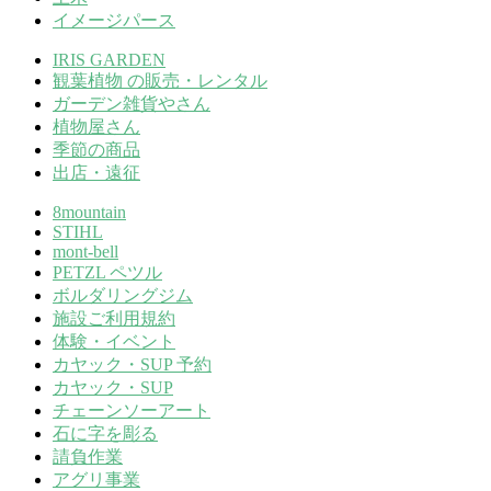
イメージパース
IRIS GARDEN
観葉植物 の販売・レンタル
ガーデン雑貨やさん
植物屋さん
季節の商品
出店・遠征
8mountain
STIHL
mont-bell
PETZL ペツル
ボルダリングジム
施設ご利用規約
体験・イベント
カヤック・SUP 予約
カヤック・SUP
チェーンソーアート
石に字を彫る
請負作業
アグリ事業