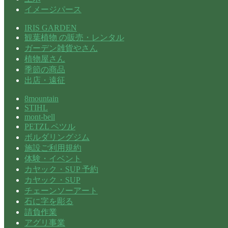
イメージパース
IRIS GARDEN
観葉植物 の販売・レンタル
ガーデン雑貨やさん
植物屋さん
季節の商品
出店・遠征
8mountain
STIHL
mont-bell
PETZL ペツル
ボルダリングジム
施設ご利用規約
体験・イベント
カヤック・SUP 予約
カヤック・SUP
チェーンソーアート
石に字を彫る
請負作業
アグリ事業