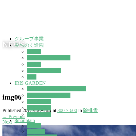
グループ事業
NEWS
みちのく造園
造園部
外構・エクステリア
除排雪
イメージパース
土木
IRIS GARDEN
観葉植物 の販売・レンタル
ガーデン雑貨やさん
img06
植物屋さん
季節の商品
Published
2017年9月8日
at
800 × 600
in
除排雪
出店・遠征
←
Previous
8mountain
Next
→
STIHL
mont-bell