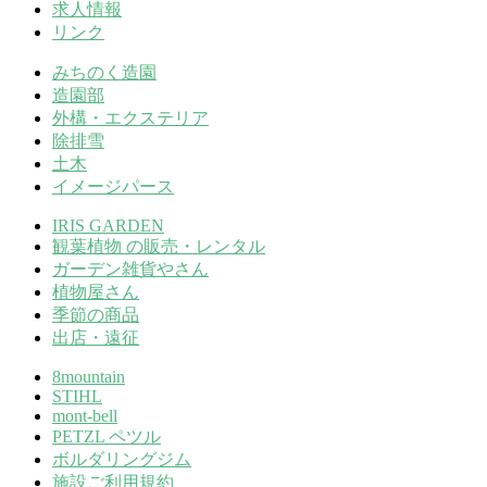
求人情報
リンク
みちのく造園
造園部
外構・エクステリア
除排雪
土木
イメージパース
IRIS GARDEN
観葉植物 の販売・レンタル
ガーデン雑貨やさん
植物屋さん
季節の商品
出店・遠征
8mountain
STIHL
mont-bell
PETZL ペツル
ボルダリングジム
施設ご利用規約