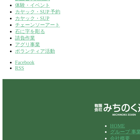
体験・イベント
カヤック・SUP 予約
カヤック・SUP
チェーンソーアート
石に字を彫る
請負作業
アグリ事業
ボランティア活動
Facebook
RSS
HOME
グループ 事
会社概要