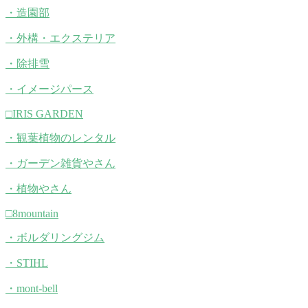
・造園部
・外構・エクステリア
・除排雪
・イメージパース
□IRIS GARDEN
・観葉植物のレンタル
・ガーデン雑貨やさん
・植物やさん
□8mountain
・ボルダリングジム
・STIHL
・mont-bell