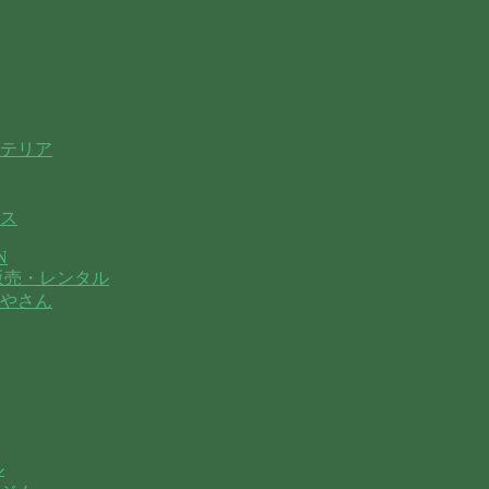
テリア
ス
N
販売・レンタル
やさん
ル