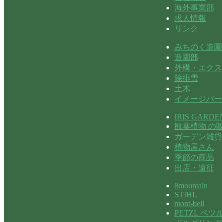
海外事業部
求人情報
リンク
みちのく造園
造園部
外構・エクス
除排雪
土木
イメージパー
IRIS GARDE
観葉植物 の
ガーデン雑貨
植物屋さん
季節の商品
出店・遠征
8mountain
STIHL
mont-bell
PETZL ペツ