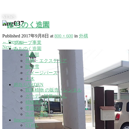
NEWS
img037
Published
2017年9月8日
at
800 × 600
in
外構
←
Previous
グループ事業
Next
→
みちのく造園
造園部
外構・エクステリア
除排雪
イメージパース
土木
IRIS GARDEN
観葉植物 の販売・レンタル
ガーデン雑貨やさん
植物屋さん
季節の商品
出店・遠征
8mountain
STIHL