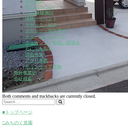
mont-bell
PETZL ペツル
ジム 体験施設
体験・イベント
カヤック・SUP
カヤック・SUP 予約
チェーンソーアート
チェーンソー取扱い講習会
石に字を彫る
請負作業
アグリ事業
ボランティア活動
海外事業部
会社概要
Both comments and trackbacks are currently closed.
■トップページ
□みちのく造園