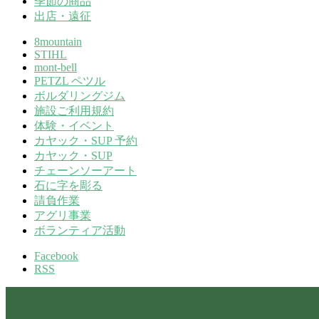
季節の商品
出店・遠征
8mountain
STIHL
mont-bell
PETZL ペツル
ボルダリングジム
施設ご利用規約
体験・イベント
カヤック・SUP 予約
カヤック・SUP
チェーンソーアート
石に字を彫る
請負作業
アグリ事業
ボランティア活動
Facebook
RSS