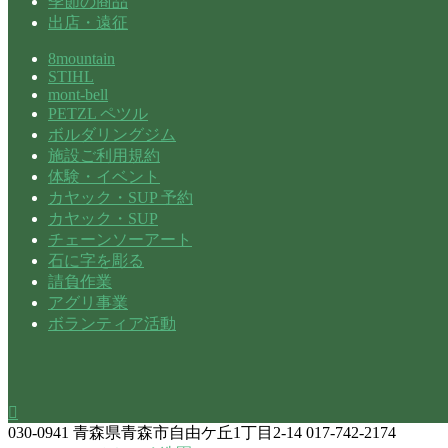
季節の商品
出店・遠征
8mountain
STIHL
mont-bell
PETZL ペツル
ボルダリングジム
施設ご利用規約
体験・イベント
カヤック・SUP 予約
カヤック・SUP
チェーンソーアート
石に字を彫る
請負作業
アグリ事業
ボランティア活動

030-0941
青森県青森市自由ケ丘1丁目2-14
017-742-2174