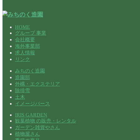
HOME
グループ 事業
会社概要
海外事業部
求人情報
リンク
みちのく造園
造園部
外構・エクステリア
除排雪
土木
イメージパース
IRIS GARDEN
観葉植物 の販売・レンタル
ガーデン雑貨やさん
植物屋さん