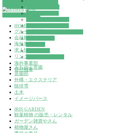
ジム 体験施設
お問合せはこちら
体験・イベント
カヤック・SUP
お問合せはこちら
カヤック・SUP 予約
HOME
チェーンソーアート
グループ 事業
チェーンソー取扱い講習会
会社概要
石に字を彫る
海外事業部
請負作業
求人情報
アグリ事業
リンク
ボランティア活動
海外事業部
みちのく造園
会社概要
造園部
外構・エクステリア
除排雪
土木
イメージパース
IRIS GARDEN
観葉植物 の販売・レンタル
ガーデン雑貨やさん
植物屋さん