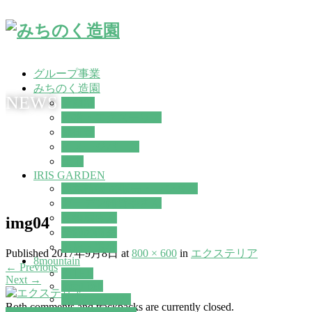
グループ事業
みちのく造園
NEWS
造園部
外構・エクステリア
除排雪
イメージパース
土木
IRIS GARDEN
観葉植物 の販売・レンタル
ガーデン雑貨やさん
植物屋さん
img04
季節の商品
出店・遠征
Published
2017年9月8日
at
800 × 600
in
エクステリア
8mountain
←
Previous
STIHL
Next
→
mont-bell
PETZL ペツル
Both comments and trackbacks are currently closed.