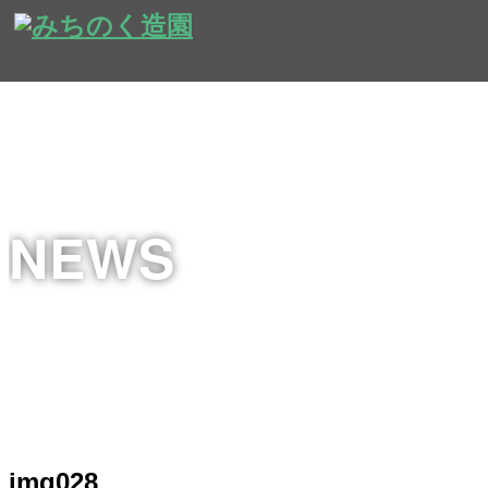
NEWS
img028