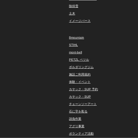
除排雪
土木
イメージパース
8mountain
STIHL
mont-bell
PETZL ペツル
ボルダリングジム
施設ご利用規約
体験・イベント
カヤック・SUP 予約
カヤック・SUP
チェーンソーアート
石に字を彫る
請負作業
アグリ事業
ボランティア活動