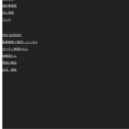
海外事業部
求人情報
リンク
IRIS GARDEN
観葉植物 の販売・レンタル
ガーデン雑貨やさん
植物屋さん
季節の商品
出店・遠征