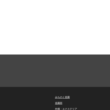
みちのく造園
造園部
外構・エクステリア