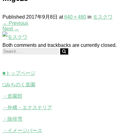
Published
2017年9月8日
at
640 × 480
in
モスクワ
←
Previous
Next
→
Both comments and trackbacks are currently closed.
■トップページ
□みちのく造園
・造園部
・外構・エクステリア
・除排雪
・イメージパース