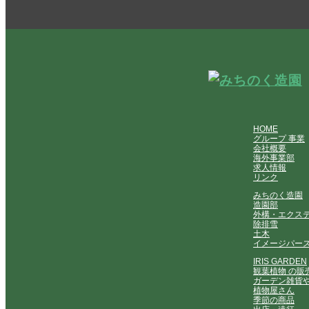
HOME
グループ 事業
会社概要
海外事業部
求人情報
リンク
みちのく造園
造園部
外構・エクス
除排雪
土木
イメージパー
IRIS GARDEN
観葉植物 の販
ガーデン雑貨
植物屋さん
季節の商品