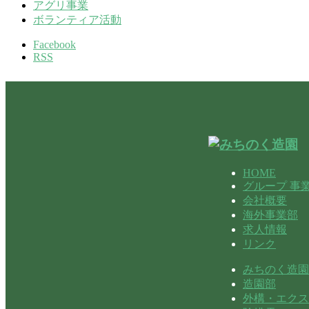
アグリ事業
ボランティア活動
Facebook
RSS
HOME
グループ 事
会社概要
海外事業部
求人情報
リンク
みちのく造園
造園部
外構・エクス