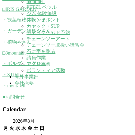
mont-bell
PETZL ペツル
□IRIS GARDEN
ジム 体験施設
・観葉植物のレンタル
体験・イベント
カヤック・SUP
・ガーデン雑貨やさん
カヤック・SUP 予約
チェーンソーアート
・植物やさん
チェーンソー取扱い講習会
石に字を彫る
□8mountain
請負作業
・ボルダリングジム
アグリ事業
ボランティア活動
・STIHL
海外事業部
会社概要
・mont-bell
■お問合せ
Calendar
2026年8月
月
火
水
木
金
土
日