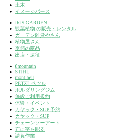
土木
イメージパース
IRIS GARDEN
観葉植物 の販売・レンタル
ガーデン雑貨やさん
植物屋さん
季節の商品
出店・遠征
8mountain
STIHL
mont-bell
PETZL ペツル
ボルダリングジム
施設ご利用規約
体験・イベント
カヤック・SUP 予約
カヤック・SUP
チェーンソーアート
石に字を彫る
請負作業