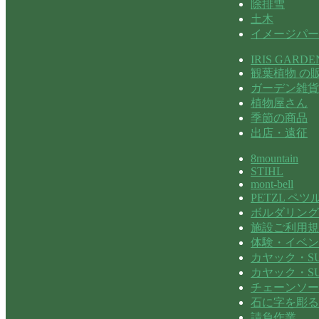
除排雪
土木
イメージパー
IRIS GARDE
観葉植物 の
ガーデン雑貨
植物屋さん
季節の商品
出店・遠征
8mountain
STIHL
mont-bell
PETZL ペツ
ボルダリング
施設ご利用規
体験・イベン
カヤック・SU
カヤック・S
チェーンソー
石に字を彫る
請負作業