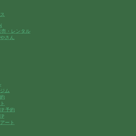
ス
N
販売・レンタル
やさん
ル
ジム
約
ト
P 予約
UP
アート