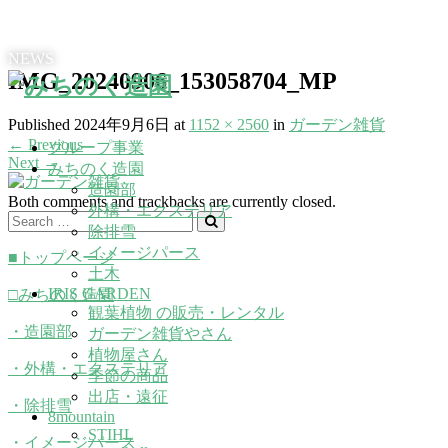
NEWS
IMG_20240906_153058704_MP
Published
2024年9月6日
at
1152 × 2560
in
ガーデン雑貨
←
Previous
グループ事業
Next
→
みちのく造園
造園部
Both comments and trackbacks are currently closed.
外構・エクステリア
除排雪
イメージパース
■トップページ
土木
IRIS GARDEN
□みちのく造園
観葉植物 の販売・レンタル
・造園部
ガーデン雑貨やさん
植物屋さん
・外構・エクステリア
季節の商品
出店・遠征
・除排雪
8mountain
STIHL
・イメージパース